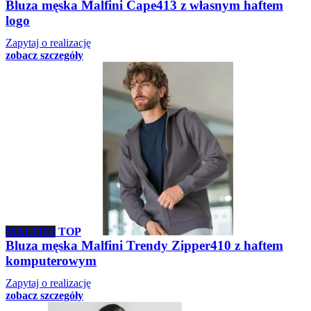
Bluza męska Malfini Cape413 z własnym haftem
logo
Zapytaj o realizację
zobacz szczegóły
MALFINI
TOP
Bluza męska Malfini Trendy Zipper410 z haftem
komputerowym
Zapytaj o realizację
zobacz szczegóły