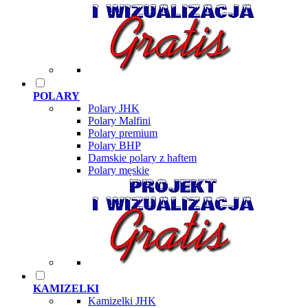
POLARY
Polary JHK
Polary Malfini
Polary premium
Polary BHP
Damskie polary z haftem
Polary męskie
KAMIZELKI
Kamizelki JHK