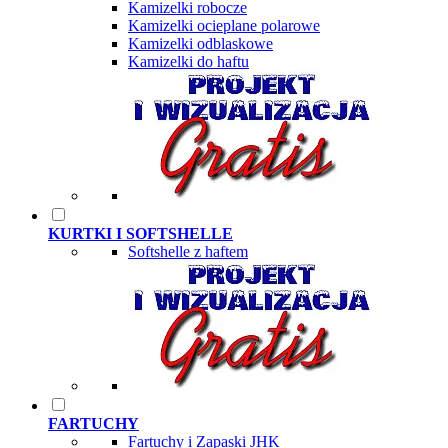
Kamizelki robocze
Kamizelki ocieplane polarowe
Kamizelki odblaskowe
Kamizelki do haftu
KURTKI I SOFTSHELLE
Softshelle z haftem
FARTUCHY
Fartuchy i Zapaski JHK