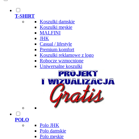
T-SHIRT
Koszulki damskie
Koszulki męskie
MALFINI
JHK
Casual / lifestyle
Premium komfort
Koszulki reklamowe z logo
Robocze wzmocnione
Uniwersalne koszulki
POLO
Polo JHK
Polo damskie
Polo męskie