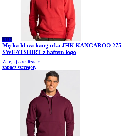
JHK
Męska bluza kangurka JHK KANGAROO 275
SWEATSHIRT z haftem logo
Zapytaj o realizację
zobacz szczegóły