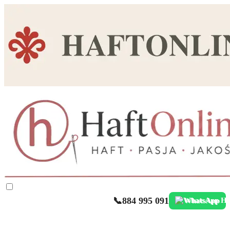
📞
884 995 091
WhatsApp