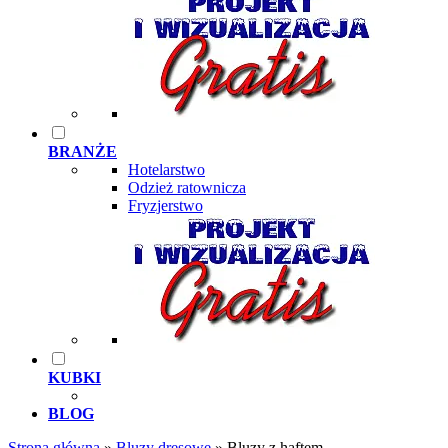
BRANŻE
Hotelarstwo
Odzież ratownicza
Fryzjerstwo
KUBKI
BLOG
Strona główna
»
Bluzy dresowe
»
Bluzy z haftem