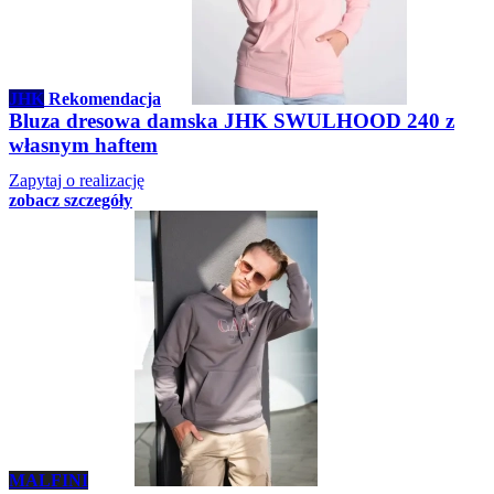
JHK
Rekomendacja
Bluza dresowa damska JHK SWULHOOD 240 z
własnym haftem
Zapytaj o realizację
zobacz szczegóły
MALFINI