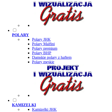
POLARY
Polary JHK
Polary Malfini
Polary premium
Polary BHP
Damskie polary z haftem
Polary męskie
KAMIZELKI
Kamizelki JHK