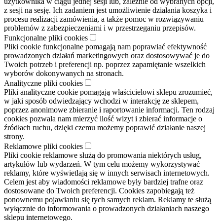
użytkownika w ciągu jednej sesji lub, zależnie od wybranych opcji,
z sesji na sesję. Ich zadaniem jest umożliwienie działania koszyka i
procesu realizacji zamówienia, a także pomoc w rozwiązywaniu
problemów z zabezpieczeniami i w przestrzeganiu przepisów.
Funkcjonalne pliki cookies
Pliki cookie funkcjonalne pomagają nam poprawiać efektywność
prowadzonych działań marketingowych oraz dostosowywać je do
Twoich potrzeb i preferencji np. poprzez zapamiętanie wszelkich
wyborów dokonywanych na stronach.
Analityczne pliki cookies
Pliki analityczne cookie pomagają właścicielowi sklepu zrozumieć,
w jaki sposób odwiedzający wchodzi w interakcję ze sklepem,
poprzez anonimowe zbieranie i raportowanie informacji. Ten rodzaj
cookies pozwala nam mierzyć ilość wizyt i zbierać informacje o
źródłach ruchu, dzięki czemu możemy poprawić działanie naszej
strony.
Reklamowe pliki cookies
Pliki cookie reklamowe służą do promowania niektórych usług,
artykułów lub wydarzeń. W tym celu możemy wykorzystywać
reklamy, które wyświetlają się w innych serwisach internetowych.
Celem jest aby wiadomości reklamowe były bardziej trafne oraz
dostosowane do Twoich preferencji. Cookies zapobiegają też
ponownemu pojawianiu się tych samych reklam. Reklamy te służą
wyłącznie do informowania o prowadzonych działaniach naszego
sklepu internetowego.