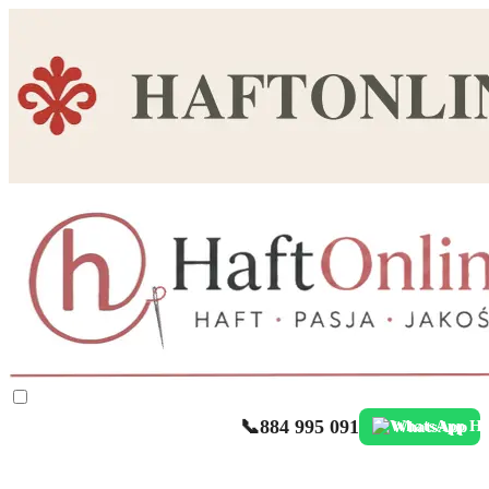
📞
884 995 091
WhatsApp