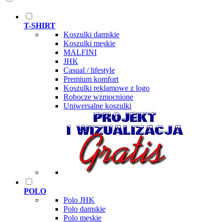
T-SHIRT
Koszulki damskie
Koszulki męskie
MALFINI
JHK
Casual / lifestyle
Premium komfort
Koszulki reklamowe z logo
Robocze wzmocnione
Uniwersalne koszulki
POLO
Polo JHK
Polo damskie
Polo męskie