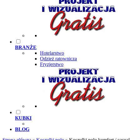
BRANŻE
Hotelarstwo
Odzież ratownicza
Fryzjerstwo
KUBKI
BLOG
Strona główna
»
Koszulki polo
»
Koszulki polo komfort / casual