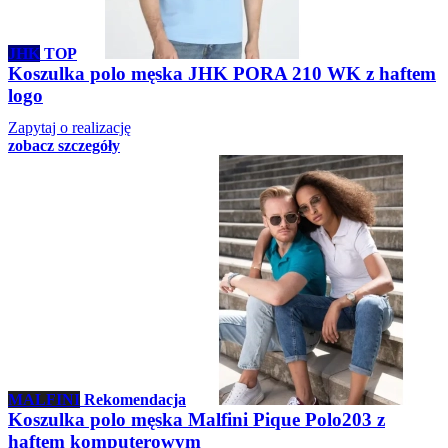
JHK
TOP
Koszulka polo męska JHK PORA 210 WK z haftem
logo
Zapytaj o realizację
zobacz szczegóły
MALFINI
Rekomendacja
Koszulka polo męska Malfini Pique Polo203 z
haftem komputerowym