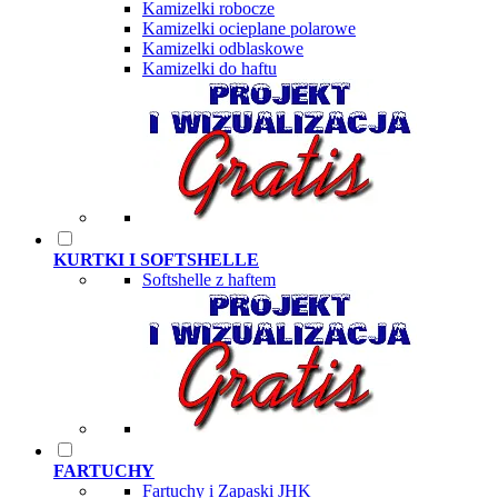
Kamizelki robocze
Kamizelki ocieplane polarowe
Kamizelki odblaskowe
Kamizelki do haftu
KURTKI I SOFTSHELLE
Softshelle z haftem
FARTUCHY
Fartuchy i Zapaski JHK