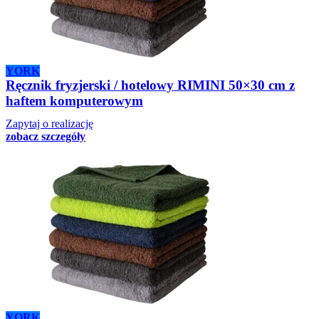
YORK
Ręcznik fryzjerski / hotelowy RIMINI 50×30 cm z
haftem komputerowym
Zapytaj o realizację
zobacz szczegóły
YORK