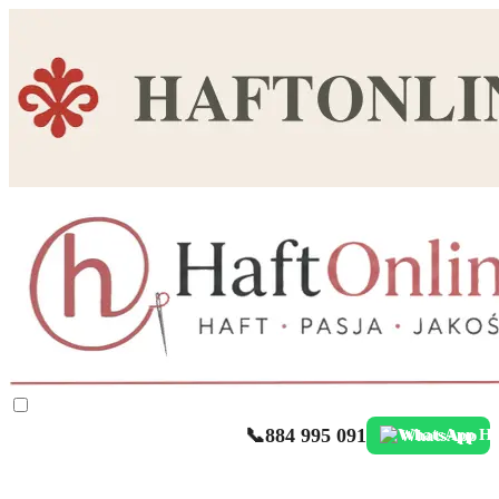
📞
884 995 091
WhatsApp