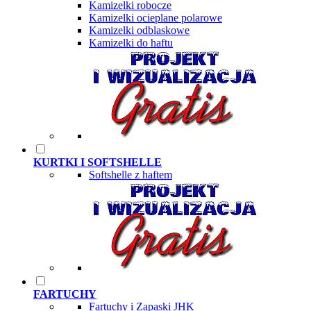
Kamizelki robocze
Kamizelki ocieplane polarowe
Kamizelki odblaskowe
Kamizelki do haftu
KURTKI I SOFTSHELLE
Softshelle z haftem
FARTUCHY
Fartuchy i Zapaski JHK