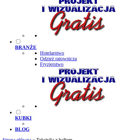
BRANŻE
Hotelarstwo
Odzież ratownicza
Fryzjerstwo
KUBKI
BLOG
Strona główna
»
Tekstylia z haftem