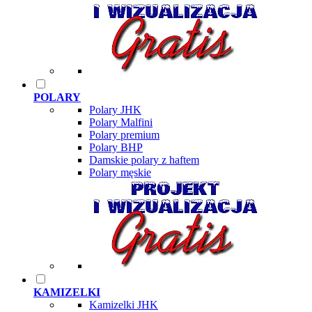
POLARY
Polary JHK
Polary Malfini
Polary premium
Polary BHP
Damskie polary z haftem
Polary męskie
KAMIZELKI
Kamizelki JHK