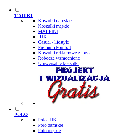
T-SHIRT
Koszulki damskie
Koszulki męskie
MALFINI
JHK
Casual / lifestyle
Premium komfort
Koszulki reklamowe z logo
Robocze wzmocnione
Uniwersalne koszulki
POLO
Polo JHK
Polo damskie
Polo męskie