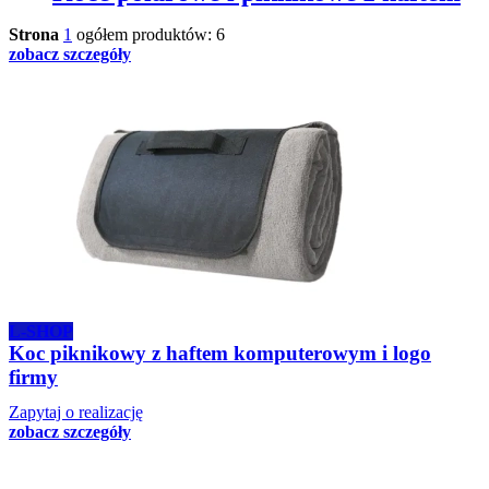
Strona
1
ogółem produktów: 6
zobacz szczegóły
L-SHOP
Koc piknikowy z haftem komputerowym i logo
firmy
Zapytaj o realizację
zobacz szczegóły