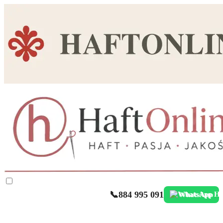
📞
884 995 091
WhatsApp