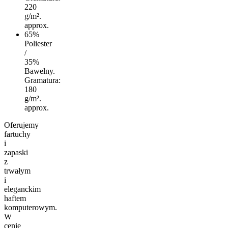
220
g/m².
approx.
65%
Poliester
/
35%
Bawełny.
Gramatura:
180
g/m².
approx.
Oferujemy
fartuchy
i
zapaski
z
trwałym
i
eleganckim
haftem
komputerowym.
W
cenie