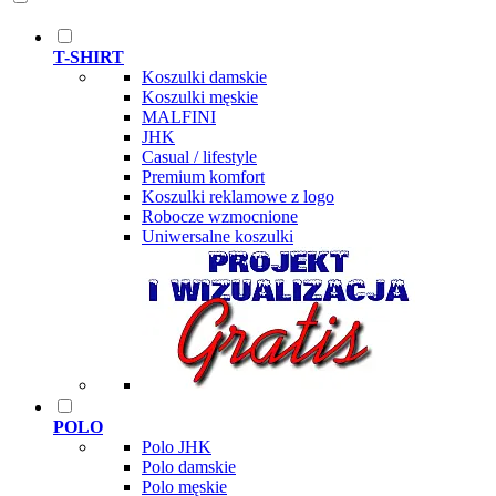
T-SHIRT
Koszulki damskie
Koszulki męskie
MALFINI
JHK
Casual / lifestyle
Premium komfort
Koszulki reklamowe z logo
Robocze wzmocnione
Uniwersalne koszulki
POLO
Polo JHK
Polo damskie
Polo męskie