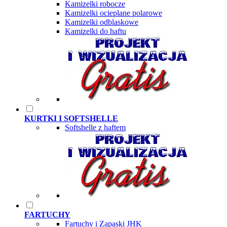
Kamizelki robocze
Kamizelki ocieplane polarowe
Kamizelki odblaskowe
Kamizelki do haftu
KURTKI I SOFTSHELLE
Softshelle z haftem
FARTUCHY
Fartuchy i Zapaski JHK