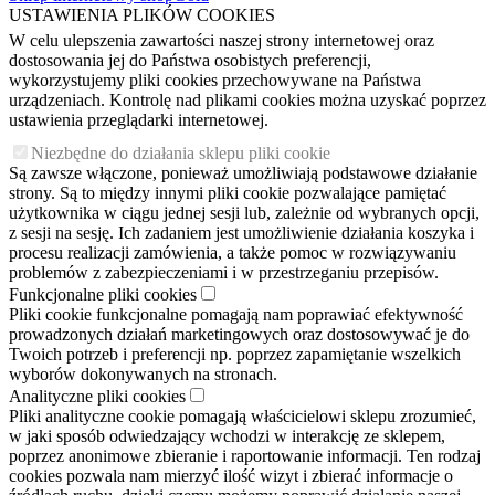
USTAWIENIA PLIKÓW COOKIES
W celu ulepszenia zawartości naszej strony internetowej oraz
dostosowania jej do Państwa osobistych preferencji,
wykorzystujemy pliki cookies przechowywane na Państwa
urządzeniach. Kontrolę nad plikami cookies można uzyskać poprzez
ustawienia przeglądarki internetowej.
Niezbędne do działania sklepu pliki cookie
Są zawsze włączone, ponieważ umożliwiają podstawowe działanie
strony. Są to między innymi pliki cookie pozwalające pamiętać
użytkownika w ciągu jednej sesji lub, zależnie od wybranych opcji,
z sesji na sesję. Ich zadaniem jest umożliwienie działania koszyka i
procesu realizacji zamówienia, a także pomoc w rozwiązywaniu
problemów z zabezpieczeniami i w przestrzeganiu przepisów.
Funkcjonalne pliki cookies
Pliki cookie funkcjonalne pomagają nam poprawiać efektywność
prowadzonych działań marketingowych oraz dostosowywać je do
Twoich potrzeb i preferencji np. poprzez zapamiętanie wszelkich
wyborów dokonywanych na stronach.
Analityczne pliki cookies
Pliki analityczne cookie pomagają właścicielowi sklepu zrozumieć,
w jaki sposób odwiedzający wchodzi w interakcję ze sklepem,
poprzez anonimowe zbieranie i raportowanie informacji. Ten rodzaj
cookies pozwala nam mierzyć ilość wizyt i zbierać informacje o