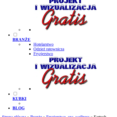
BRANŻE
Hotelarstwo
Odzież ratownicza
Fryzjerstwo
KUBKI
BLOG
Strona główna
»
Branże
»
Fryzjerstwo, spa, wellness
»
Fartuch