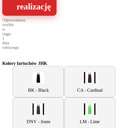
realizację
Odpowiadamy
zwykle
w
ciągu
1
dnia
roboczego
Kolory fartuchów JHK
BK - Black
CA - Cardinal
DNV - Jeans
LM - Lime