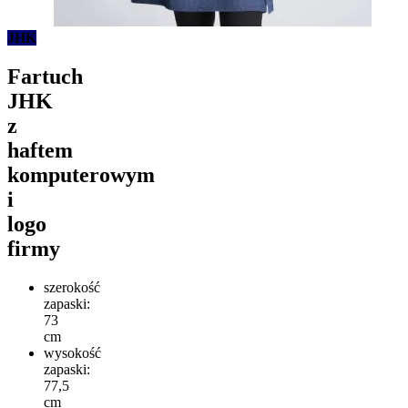
JHK
Fartuch
JHK
z
haftem
komputerowym
i
logo
firmy
szerokość
zapaski:
73
cm
wysokość
zapaski:
77,5
cm