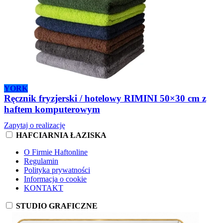
YORK
Ręcznik fryzjerski / hotelowy RIMINI 50×30 cm z
haftem komputerowym
Zapytaj o realizację
HAFCIARNIA ŁAZISKA
O Firmie Haftonline
Regulamin
Polityka prywatności
Informacja o cookie
KONTAKT
STUDIO GRAFICZNE