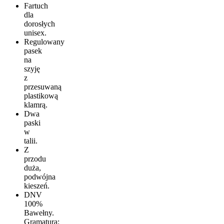
Fartuch
dla
dorosłych
unisex.
Regulowany
pasek
na
szyję
z
przesuwaną
plastikową
klamrą.
Dwa
paski
w
talii.
Z
przodu
duża,
podwójna
kieszeń.
DNV
100%
Bawełny.
Gramatura: