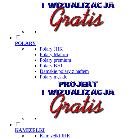
POLARY
Polary JHK
Polary Malfini
Polary premium
Polary BHP
Damskie polary z haftem
Polary męskie
KAMIZELKI
Kamizelki JHK