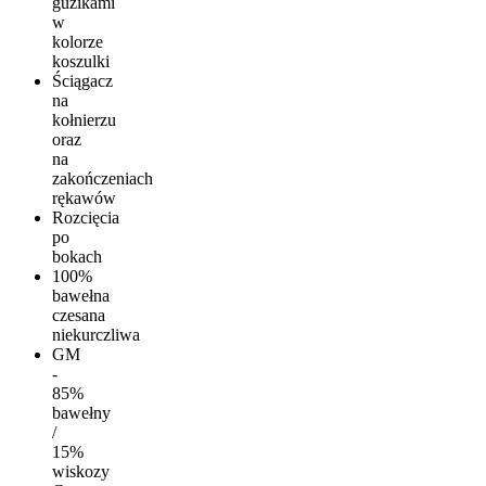
guzikami
w
kolorze
koszulki
Ściągacz
na
kołnierzu
oraz
na
zakończeniach
rękawów
Rozcięcia
po
bokach
100%
bawełna
czesana
niekurczliwa
GM
-
85%
bawełny
/
15%
wiskozy