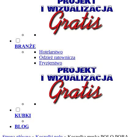
BRANŻE
Hotelarstwo
Odzież ratownicza
Fryzjerstwo
KUBKI
BLOG
Strona główna
»
Koszulki polo
»
Koszulka męska POLO PORA