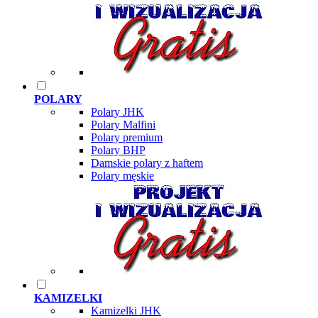
POLARY
Polary JHK
Polary Malfini
Polary premium
Polary BHP
Damskie polary z haftem
Polary męskie
KAMIZELKI
Kamizelki JHK