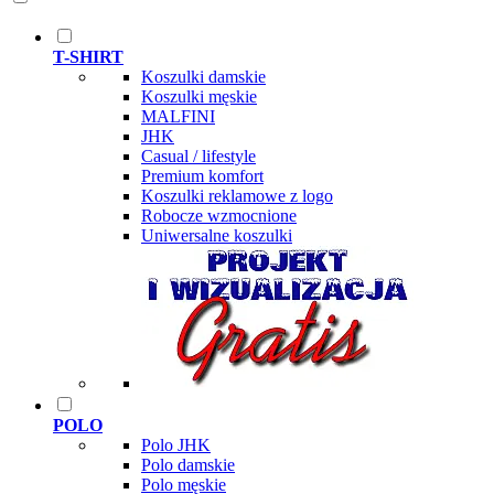
T-SHIRT
Koszulki damskie
Koszulki męskie
MALFINI
JHK
Casual / lifestyle
Premium komfort
Koszulki reklamowe z logo
Robocze wzmocnione
Uniwersalne koszulki
POLO
Polo JHK
Polo damskie
Polo męskie