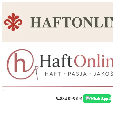
📞
884 995 091
WhatsApp