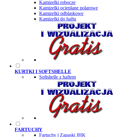
Kamizelki robocze
Kamizelki ocieplane polarowe
Kamizelki odblaskowe
Kamizelki do haftu
KURTKI I SOFTSHELLE
Softshelle z haftem
FARTUCHY
Fartuchy i Zapaski JHK