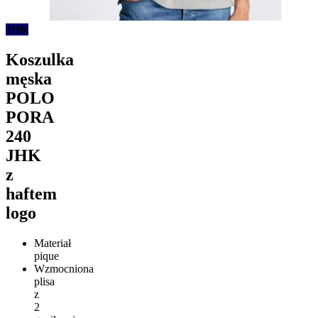
JHK
Koszulka
męska
POLO
PORA
240
JHK
z
haftem
logo
Materiał
pique
Wzmocniona
plisa
z
2